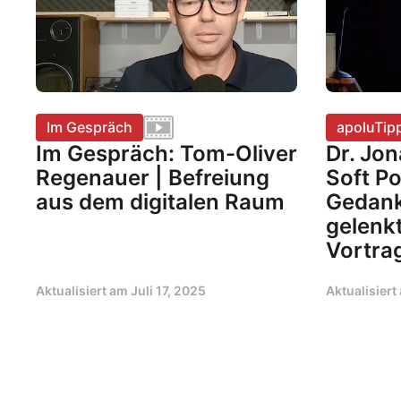
Im Gespräch
apoluTip
Im Gespräch: Tom-Oliver
Dr. Jon
Regenauer | Befreiung
Soft P
aus dem digitalen Raum
Gedank
gelenk
Vortrag
Aktualisiert am
Juli 17, 2025
Aktualisier