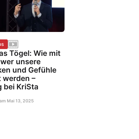
ps
as Tögel: Wie mit
ower unsere
en und Gefühle
t werden –
 bei KriSta
t am
Mai 13, 2025