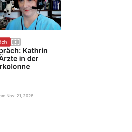
äch
präch: Kathrin
Ärzte in der
rkolonne
t am
Nov. 21, 2025