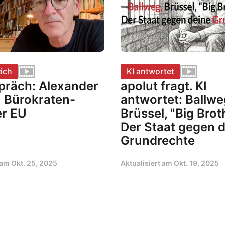
äch
KI antwortet
präch: Alexander
apolut fragt. KI
| Bürokraten-
antwortet: Ballwe
r EU
Brüssel, "Big Brot
Der Staat gegen 
Grundrechte
t am
Okt. 25, 2025
Aktualisiert am
Okt. 19, 2025