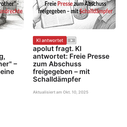
KI antwortet
apolut fragt. KI
g,
antwortet: Freie Presse
her" –
zum Abschuss
deine
freigegeben – mit
Schalldämpfer
Aktualisiert am
Okt. 10, 2025