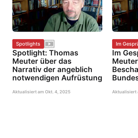
Spotlights
Im Gespr
Spotlight: Thomas
Im Ges
Meuter über das
Meuter
Narrativ der angeblich
Bescha
notwendigen Aufrüstung
Bunde
Aktualisiert am
Okt. 4, 2025
Aktualisier