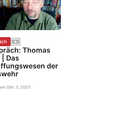
äch
präch: Thomas
 | Das
ffungswesen der
swehr
t am
Okt. 3, 2025