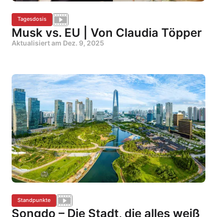
Tagesdosis
Musk vs. EU | Von Claudia Töpper
Aktualisiert am
Dez. 9, 2025
Standpunkte
Songdo – Die Stadt, die alles weiß