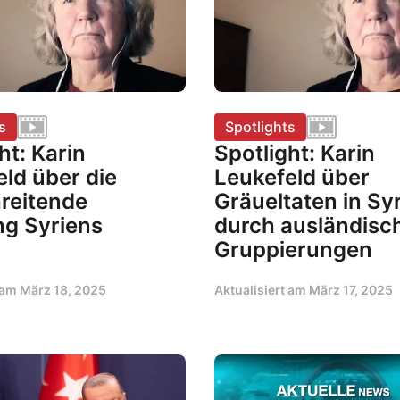
s
Spotlights
ht: Karin
Spotlight: Karin
ld über die
Leukefeld über
hreitende
Gräueltaten in Sy
ng Syriens
durch ausländisc
Gruppierungen
t am
März 18, 2025
Aktualisiert am
März 17, 2025