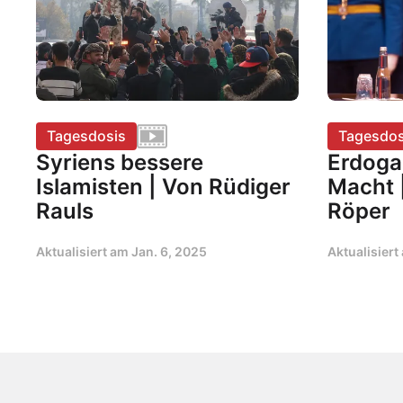
Tagesdosis
Tagesdos
Syriens bessere
Erdoga
Islamisten | Von Rüdiger
Macht 
Rauls
Röper
Aktualisiert am
Jan. 6, 2025
Aktualisier