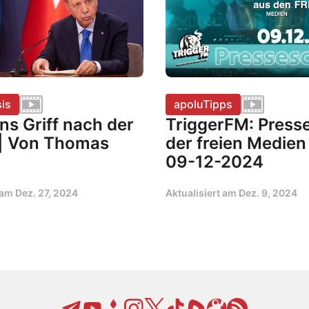
is
apoluTipps
ns Griff nach der
TriggerFM: Press
| Von Thomas
der freien Medie
09-12-2024
t am
Dez. 27, 2024
Aktualisiert am
Dez. 9, 2024