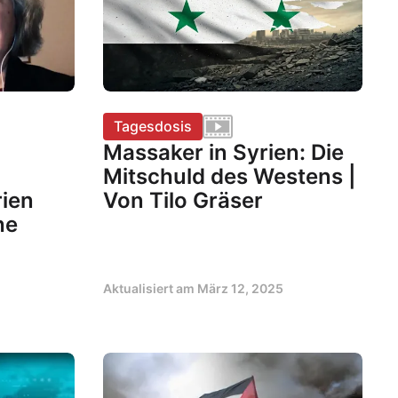
Tagesdosis
Massaker in Syrien: Die
Mitschuld des Westens |
rien
Von Tilo Gräser
he
Aktualisiert am
März 12, 2025