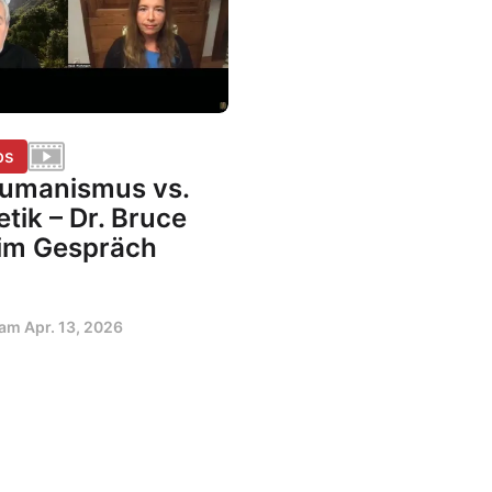
ps
umanismus vs.
tik – Dr. Bruce
 im Gespräch
t am
Apr. 13, 2026