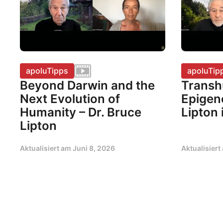
apoluTipps
apoluTip
Beyond Darwin and the
Transh
Next Evolution of
Epigene
Humanity – Dr. Bruce
Lipton
Lipton
Aktualisiert am
Juni 8, 2026
Aktualisier