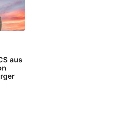
ICS aus
on
rger